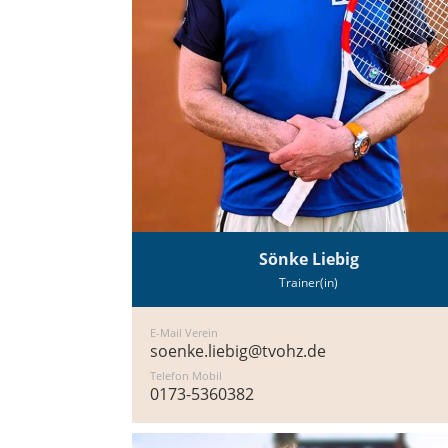
Sönke Liebig
Trainer(in)
E-Mail Verein
soenke.liebig@tvohz.de
Telefon Mobil
0173-5360382